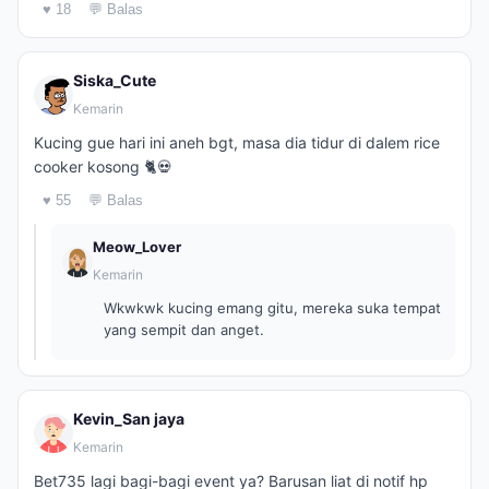
♥ 18
💬 Balas
Siska_Cute
Kemarin
Kucing gue hari ini aneh bgt, masa dia tidur di dalem rice
cooker kosong 🐈💀
♥ 55
💬 Balas
Meow_Lover
Kemarin
Wkwkwk kucing emang gitu, mereka suka tempat
yang sempit dan anget.
Kevin_San jaya
Kemarin
Bet735 lagi bagi-bagi event ya? Barusan liat di notif hp