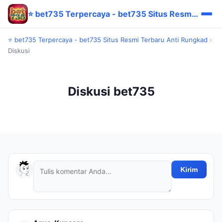
⭐ bet735 Terpercaya - bet735 Situs Resmi Terbaru Anti Rungkad
⭐ bet735 Terpercaya - bet735 Situs Resmi Terbaru Anti Rungkad
›
Diskusi
Diskusi bet735
Kirim