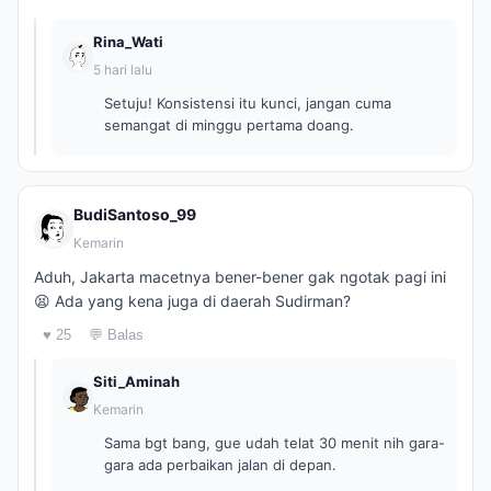
Rina_Wati
5 hari lalu
Setuju! Konsistensi itu kunci, jangan cuma
semangat di minggu pertama doang.
BudiSantoso_99
Kemarin
Aduh, Jakarta macetnya bener-bener gak ngotak pagi ini
😫 Ada yang kena juga di daerah Sudirman?
♥ 25
💬 Balas
Siti_Aminah
Kemarin
Sama bgt bang, gue udah telat 30 menit nih gara-
gara ada perbaikan jalan di depan.