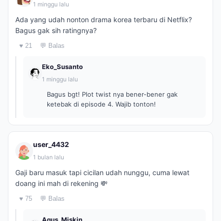
1 minggu lalu
Ada yang udah nonton drama korea terbaru di Netflix?
Bagus gak sih ratingnya?
♥ 21
💬 Balas
Eko_Susanto
1 minggu lalu
Bagus bgt! Plot twist nya bener-bener gak
ketebak di episode 4. Wajib tonton!
user_4432
1 bulan lalu
Gaji baru masuk tapi cicilan udah nunggu, cuma lewat
doang ini mah di rekening 💸
♥ 75
💬 Balas
Agus_Miskin