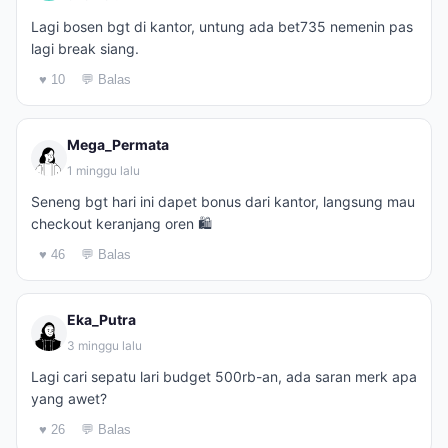
Lagi bosen bgt di kantor, untung ada bet735 nemenin pas
lagi break siang.
♥ 10
💬 Balas
Mega_Permata
1 minggu lalu
Seneng bgt hari ini dapet bonus dari kantor, langsung mau
checkout keranjang oren 🛍️
♥ 46
💬 Balas
Eka_Putra
3 minggu lalu
Lagi cari sepatu lari budget 500rb-an, ada saran merk apa
yang awet?
♥ 26
💬 Balas