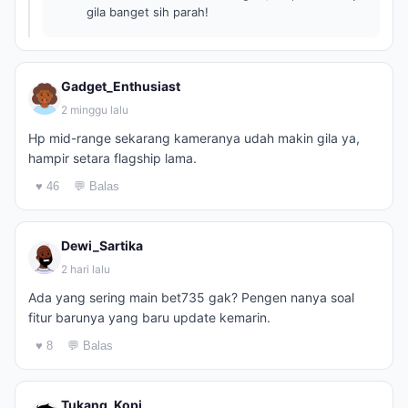
gila banget sih parah!
Gadget_Enthusiast
2 minggu lalu
Hp mid-range sekarang kameranya udah makin gila ya,
hampir setara flagship lama.
♥ 46
💬 Balas
Dewi_Sartika
2 hari lalu
Ada yang sering main bet735 gak? Pengen nanya soal
fitur barunya yang baru update kemarin.
♥ 8
💬 Balas
Tukang_Kopi