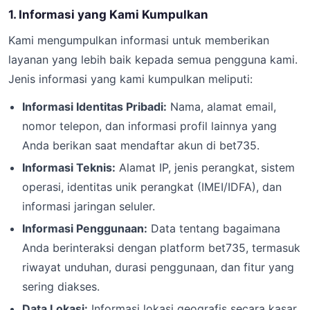
1. Informasi yang Kami Kumpulkan
Kami mengumpulkan informasi untuk memberikan
layanan yang lebih baik kepada semua pengguna kami.
Jenis informasi yang kami kumpulkan meliputi:
Informasi Identitas Pribadi:
Nama, alamat email,
nomor telepon, dan informasi profil lainnya yang
Anda berikan saat mendaftar akun di bet735.
Informasi Teknis:
Alamat IP, jenis perangkat, sistem
operasi, identitas unik perangkat (IMEI/IDFA), dan
informasi jaringan seluler.
Informasi Penggunaan:
Data tentang bagaimana
Anda berinteraksi dengan platform bet735, termasuk
riwayat unduhan, durasi penggunaan, dan fitur yang
sering diakses.
Data Lokasi:
Informasi lokasi geografis secara kasar