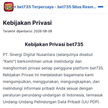
⭐ bet735 Terpercaya - bet735 Situs Resmi Terbaru Anti Rungkad
Kebijakan Privasi
Terakhir diperbarui: 2026-08-08
Kebijakan Privasi bet735
PT. Sinergi Digital Nusantara (selanjutnya disebut
"Kami") berkomitmen untuk melindungi dan
menghormati privasi setiap pengguna platform bet735.
Kebijakan Privasi ini menjelaskan bagaimana kami
mengumpulkan, menggunakan, mengungkapkan, dan
melindungi informasi pribadi Anda sesuai dengan
peraturan perundang-undangan di Indonesia, termasuk
Undang-Undang Pelindungan Data Pribadi (UU PDP).