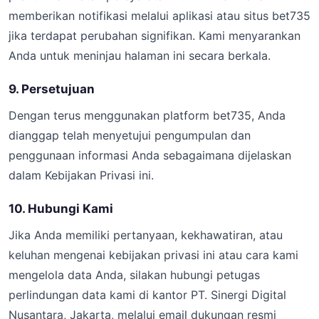
memberikan notifikasi melalui aplikasi atau situs bet735
jika terdapat perubahan signifikan. Kami menyarankan
Anda untuk meninjau halaman ini secara berkala.
9. Persetujuan
Dengan terus menggunakan platform bet735, Anda
dianggap telah menyetujui pengumpulan dan
penggunaan informasi Anda sebagaimana dijelaskan
dalam Kebijakan Privasi ini.
10. Hubungi Kami
Jika Anda memiliki pertanyaan, kekhawatiran, atau
keluhan mengenai kebijakan privasi ini atau cara kami
mengelola data Anda, silakan hubungi petugas
perlindungan data kami di kantor PT. Sinergi Digital
Nusantara, Jakarta, melalui email dukungan resmi