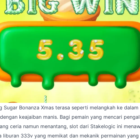
g Sugar Bonanza Xmas terasa seperti melangkah ke dalam
 dengan keajaiban manis. Bagi pemain yang mencari penga
ang ceria namun menantang, slot dari Stakelogic ini men
ka liburan 333v yang memikat dan mekanik permainan yang 