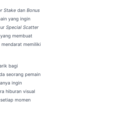
r Stake
dan
Bonus
ain yang ingin
tur
Special Scatter
f yang membuat
 mendarat memiliki
rik bagi
nda seorang pemain
anya ingin
a hiburan visual
i setiap momen