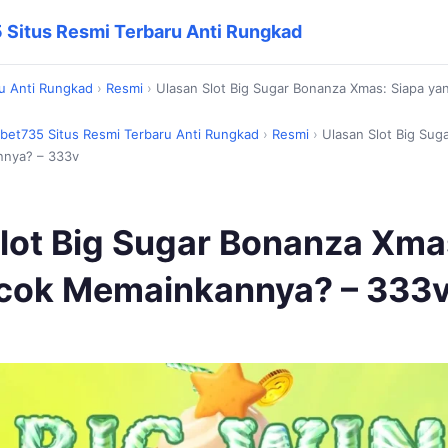
 Situs Resmi Terbaru Anti Rungkad
ru Anti Rungkad
›
Resmi
›
Ulasan Slot Big Sugar Bonanza Xmas: Siapa y
 bet735 Situs Resmi Terbaru Anti Rungkad
›
Resmi
›
Ulasan Slot Big Sug
nya? – 333v
lot Big Sugar Bonanza Xma
cok Memainkannya? – 333