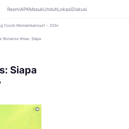
Resmi
APK
Masuk
Unduh
Lokasi
Diskusi
ang Cocok Memainkannya? – 333v
ar Bonanza Xmas: Siapa
s: Siapa
v