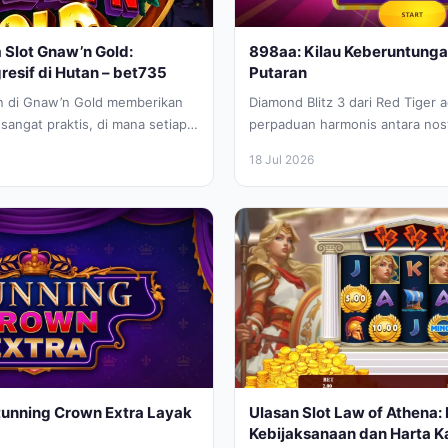
Slot Gnaw’n Gold:
898aa: Kilau Keberuntunga
resif di Hutan – bet735
Putaran
n di Gnaw’n Gold memberikan
Diamond Blitz 3 dari Red Tiger 
angat praktis, di mana setiap
perpaduan harmonis antara nost
iki tujuan dalam sistem...
inovasi modern yang menjanjik
18 Jul 2026
bermain...
unning Crown Extra Layak
Ulasan Slot Law of Athena: 
Kebijaksanaan dan Harta K