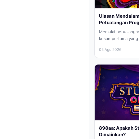
Ulasan Mendalam 
Petualangan Prog
Memulai petualanga
kesan pertama yang s
putaran terasa memil
05 Agu 2026
898aa: Apakah St
Dimainkan?